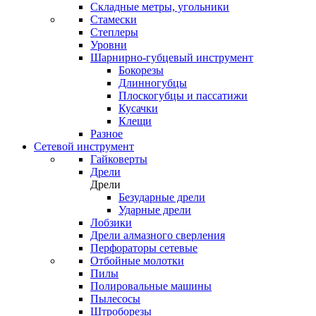
Складные метры, угольники
Стамески
Степлеры
Уровни
Шарнирно-губцевый инструмент
Бокорезы
Длинногубцы
Плоскогубцы и пассатижи
Кусачки
Клещи
Разное
Сетевой инструмент
Гайковерты
Дрели
Дрели
Безударные дрели
Ударные дрели
Лобзики
Дрели алмазного сверления
Перфораторы сетевые
Отбойные молотки
Пилы
Полировальные машины
Пылесосы
Штроборезы