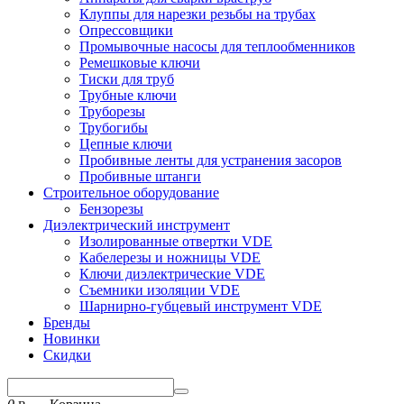
Клуппы для нарезки резьбы на трубах
Опрессовщики
Промывочные насосы для теплообменников
Ремешковые ключи
Тиски для труб
Трубные ключи
Труборезы
Трубогибы
Цепные ключи
Пробивные ленты для устранения засоров
Пробивные штанги
Строительное оборудование
Бензорезы
Диэлектрический инструмент
Изолированные отвертки VDE
Кабелерезы и ножницы VDE
Ключи диэлектрические VDE
Съемники изоляции VDE
Шарнирно-губцевый инструмент VDE
Бренды
Новинки
Скидки