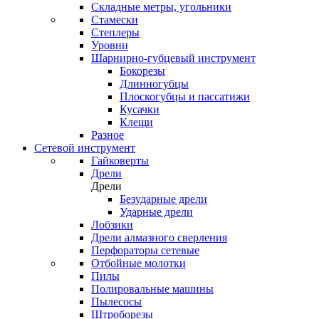
Складные метры, угольники
Стамески
Степлеры
Уровни
Шарнирно-губцевый инструмент
Бокорезы
Длинногубцы
Плоскогубцы и пассатижи
Кусачки
Клещи
Разное
Сетевой инструмент
Гайковерты
Дрели
Дрели
Безударные дрели
Ударные дрели
Лобзики
Дрели алмазного сверления
Перфораторы сетевые
Отбойные молотки
Пилы
Полировальные машины
Пылесосы
Штроборезы