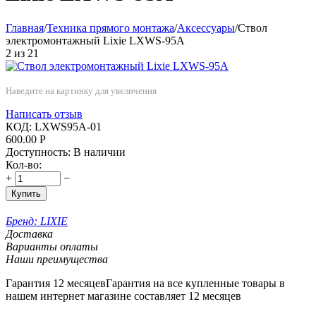
Главная
/
Техника прямого монтажа
/
Аксессуары
/
Cтвол
электромонтажный Lixie LXWS-95A
2
из
21
Наведите на картинку для увеличения
Написать отзыв
КОД:
LXWS95А-01
600.00
Р
Доступность:
В наличии
Кол-во:
+
−
Купить
Бренд:
LIXIE
Доставка
Варианты оплаты
Наши преимущества
Гарантия 12 месяцев
Гарантия на все купленные товары в
нашем интернет магазине составляет 12 месяцев