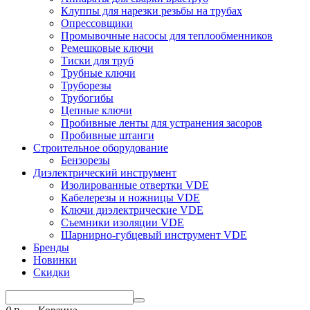
Клуппы для нарезки резьбы на трубах
Опрессовщики
Промывочные насосы для теплообменников
Ремешковые ключи
Тиски для труб
Трубные ключи
Труборезы
Трубогибы
Цепные ключи
Пробивные ленты для устранения засоров
Пробивные штанги
Строительное оборудование
Бензорезы
Диэлектрический инструмент
Изолированные отвертки VDE
Кабелерезы и ножницы VDE
Ключи диэлектрические VDE
Съемники изоляции VDE
Шарнирно-губцевый инструмент VDE
Бренды
Новинки
Скидки