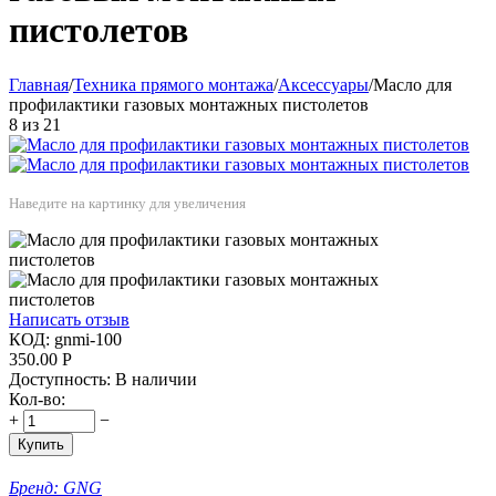
пистолетов
Главная
/
Техника прямого монтажа
/
Аксессуары
/
Масло для
профилактики газовых монтажных пистолетов
8
из
21
Наведите на картинку для увеличения
Написать отзыв
КОД:
gnmi-100
350.00
Р
Доступность:
В наличии
Кол-во:
+
−
Купить
Бренд:
GNG