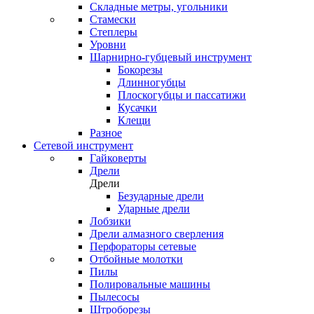
Складные метры, угольники
Стамески
Степлеры
Уровни
Шарнирно-губцевый инструмент
Бокорезы
Длинногубцы
Плоскогубцы и пассатижи
Кусачки
Клещи
Разное
Сетевой инструмент
Гайковерты
Дрели
Дрели
Безударные дрели
Ударные дрели
Лобзики
Дрели алмазного сверления
Перфораторы сетевые
Отбойные молотки
Пилы
Полировальные машины
Пылесосы
Штроборезы