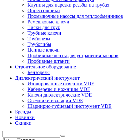
Клуппы для нарезки резьбы на трубах
Опрессовщики
Промывочные насосы для теплообменников
Ремешковые ключи
Тиски для труб
Трубные ключи
Труборезы
Трубогибы
Цепные ключи
Пробивные ленты для устранения засоров
Пробивные штанги
Строительное оборудование
Бензорезы
Диэлектрический инструмент
Изолированные отвертки VDE
Кабелерезы и ножницы VDE
Ключи диэлектрические VDE
Съемники изоляции VDE
Шарнирно-губцевый инструмент VDE
Бренды
Новинки
Скидки