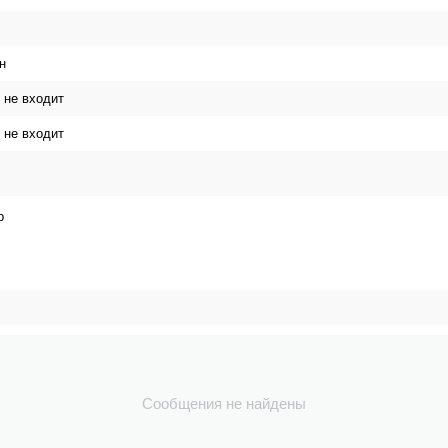
н
 не входит
 не входит
р
Сообщения не найдены