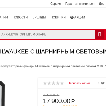
Сервис
Гарантия низких цен
Дост
АНИИ
НОВОСТИ
БРЕНДЫ
НОВИНКИ
АКЦИИ
Ы
КАТАЛОГ
ILWAUKEE С ШАРНИРНЫМ СВЕТОВЫМ 
ккумуляторный фонарь Milwaukee с шарнирным световым блоком M18 P
Написать отзыв
КОД:
25 530.00
Р
17 900.00
Р