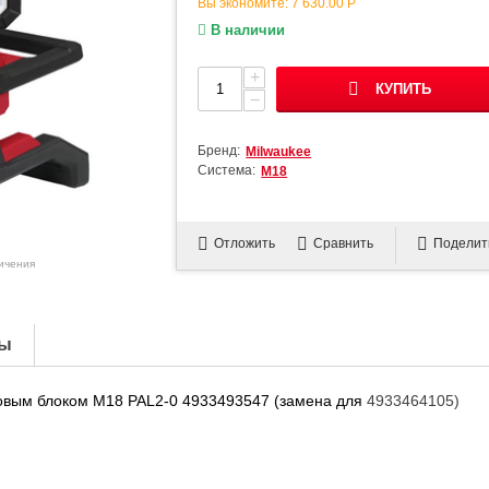
Вы экономите:
7 630.00
Р
В наличии
+
КУПИТЬ
−
Бренд:
Milwaukee
Система:
М18
Отложить
Сравнить
Поделит
личения
ы
овым блоком M18 PAL2-0 4933493547 (замена для
4933464105)