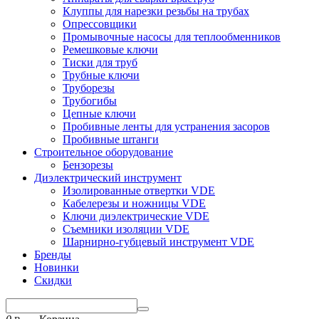
Клуппы для нарезки резьбы на трубах
Опрессовщики
Промывочные насосы для теплообменников
Ремешковые ключи
Тиски для труб
Трубные ключи
Труборезы
Трубогибы
Цепные ключи
Пробивные ленты для устранения засоров
Пробивные штанги
Строительное оборудование
Бензорезы
Диэлектрический инструмент
Изолированные отвертки VDE
Кабелерезы и ножницы VDE
Ключи диэлектрические VDE
Съемники изоляции VDE
Шарнирно-губцевый инструмент VDE
Бренды
Новинки
Скидки