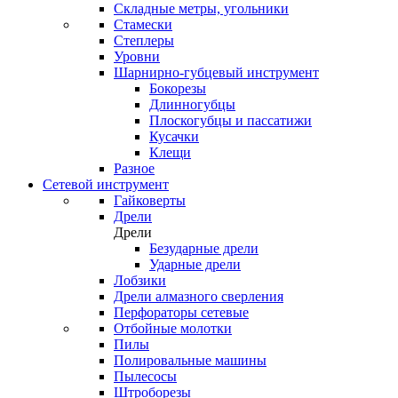
Складные метры, угольники
Стамески
Степлеры
Уровни
Шарнирно-губцевый инструмент
Бокорезы
Длинногубцы
Плоскогубцы и пассатижи
Кусачки
Клещи
Разное
Сетевой инструмент
Гайковерты
Дрели
Дрели
Безударные дрели
Ударные дрели
Лобзики
Дрели алмазного сверления
Перфораторы сетевые
Отбойные молотки
Пилы
Полировальные машины
Пылесосы
Штроборезы