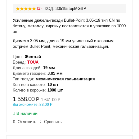
(2)
КОД:
30519stepMGBP
Усиленные дюбель-гвозди Bullet-Point 3,05x19 тип CN по
бетону, металлу, кирпичу
поставляются в упаковке по 1000
шт.
Диаметр 3.05 мм, длина 19 мм усиленный с кованым
острием Bullet Point, механическая гальванизация.
Цвет:
Желтый
Бренд:
TOUA
Длина гвоздей:
19 мм
Диаметр гвоздей:
3.05 мм
Тип гвоздя:
механическая гальванизация
Кол-во в кассете:
10 шт
Кол-во в коробке:
1000 шт
1 558.00
Р
1 641.00
Р
Вы экономите:
83.00
Р
В наличии
Отложить
Сравнить