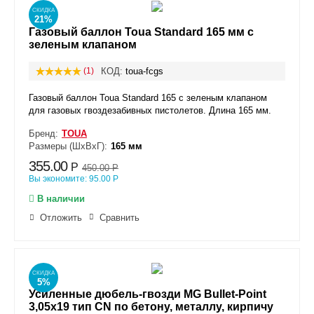
СКИДКА
21%
Газовый баллон Toua Standard 165 мм с
зеленым клапаном
(1)
КОД:
toua-fcgs
Газовый баллон Toua Standard 165 с зеленым клапаном
для газовых гвоздезабивных пистолетов. Длина 165 мм.
Бренд:
TOUA
Размеры (ШxВxГ):
165 мм
355.00
Р
450.00
Р
Вы экономите:
95.00
Р
В наличии
Отложить
Сравнить
СКИДКА
5%
Усиленные дюбель-гвозди MG Bullet-Point
3,05x19 тип CN по бетону, металлу, кирпичу