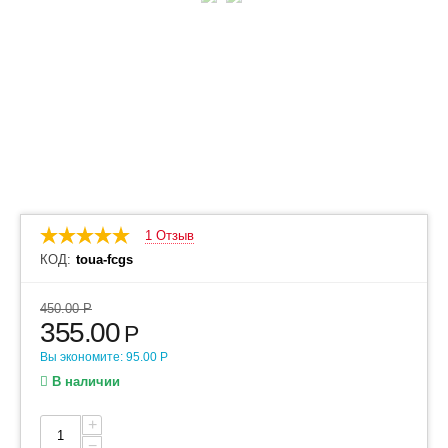
1 Отзыв
КОД:
toua-fcgs
450.00
Р
355.00
Р
Вы экономите:
95.00
Р
В наличии
+
−