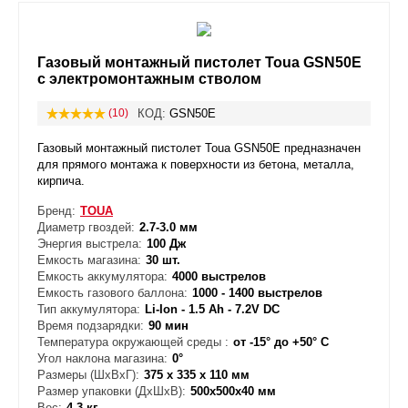
Газовый монтажный пистолет Toua GSN50Е
с электромонтажным стволом
(10)
КОД:
GSN50Е
Газовый монтажный пистолет Toua GSN50Е предназначен
для прямого монтажа к поверхности из бетона, металла,
кирпича.
Бренд:
TOUA
Диаметр гвоздей:
2.7-3.0 мм
Энергия выстрела:
100 Дж
Емкость магазина:
30 шт.
Емкость аккумулятора:
4000 выстрелов
Емкость газового баллона:
1000 - 1400 выстрелов
Тип аккумулятора:
Li-Ion - 1.5 Ah - 7.2V DC
Время подзарядки:
90 мин
Температура окружающей среды :
от -15° до +50° С
Угол наклона магазина:
0°
Размеры (ШxВxГ):
375 х 335 х 110 мм
Размер упаковки (ДxШxВ):
500х500х40 мм
Вес:
4.3 кг