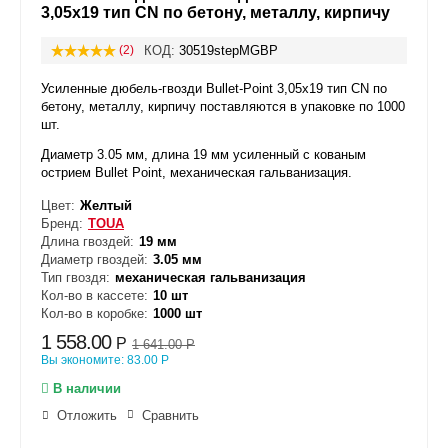
3,05x19 тип CN по бетону, металлу, кирпичу
(2)
КОД:
30519stepMGBP
Усиленные дюбель-гвозди Bullet-Point 3,05x19 тип CN по
бетону, металлу, кирпичу
поставляются в упаковке по 1000
шт.
Диаметр 3.05 мм, длина 19 мм усиленный с кованым
острием Bullet Point, механическая гальванизация.
Цвет:
Желтый
Бренд:
TOUA
Длина гвоздей:
19 мм
Диаметр гвоздей:
3.05 мм
Тип гвоздя:
механическая гальванизация
Кол-во в кассете:
10 шт
Кол-во в коробке:
1000 шт
1 558.00
Р
1 641.00
Р
Вы экономите:
83.00
Р
В наличии
Отложить
Сравнить