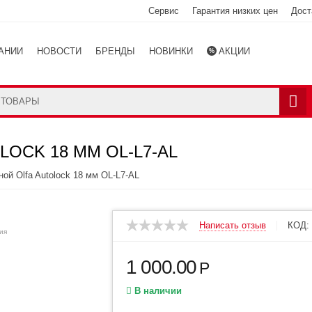
Сервис
Гарантия низких цен
Дост
АНИИ
НОВОСТИ
БРЕНДЫ
НОВИНКИ
АКЦИИ
Ы
КАТАЛОГ
OCK 18 ММ OL-L7-AL
ой Olfa Autolock 18 мм OL-L7-AL
Написать отзыв
КОД:
ия
1 000.00
Р
В наличии