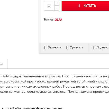
+
КУПИТЬ
−
Бренд:
OLFA
Отложить
Сравнить
Поделит
ы
-L7-AL с двухкомпонентным корпусом. Нож применяется при резке 
ен эргономичной противоскользящей рукояткой устойчивой к кисло
при выполнении самых сложных работ. Поставляется с черным лез
осьми сегментов, если лезвие затупилось. Полная замена происход
который обеспечивает фиксацию лезвия.