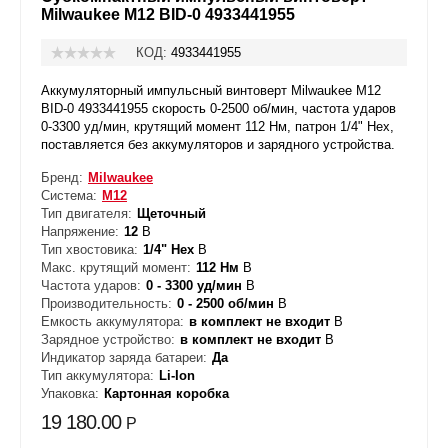
Milwaukee M12 BID-0 4933441955
КОД:
4933441955
Аккумуляторный импульсный винтоверт Milwaukee M12
BID-0 4933441955 скорость 0-2500 об/мин, частота ударов
0-3300 уд/мин, крутящий момент 112 Нм, патрон 1/4" Нех,
поставляется без аккумуляторов и зарядного устройства.
Бренд:
Milwaukee
Система:
М12
Тип двигателя:
Щеточный
Напряжение:
12
В
Тип хвостовика:
1/4" Нех
В
Макс. крутящий момент:
112 Нм
В
Частота ударов:
0 - 3300 уд/мин
В
Производительность:
0 - 2500 об/мин
В
Емкость аккумулятора:
в комплект не входит
В
Зарядное устройство:
в комплект не входит
В
Индикатор заряда батареи:
Да
Тип аккумулятора:
Li-Ion
Упаковка:
Картонная коробка
19 180.00
Р