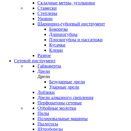
Складные метры, угольники
Стамески
Степлеры
Уровни
Шарнирно-губцевый инструмент
Бокорезы
Длинногубцы
Плоскогубцы и пассатижи
Кусачки
Клещи
Разное
Сетевой инструмент
Гайковерты
Дрели
Дрели
Безударные дрели
Ударные дрели
Лобзики
Дрели алмазного сверления
Перфораторы сетевые
Отбойные молотки
Пилы
Полировальные машины
Пылесосы
Штроборезы