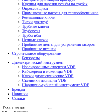
Клуппы для нарезки резьбы на трубах
Опрессовщики
Промывочные насосы для теплообменников
Ремешковые ключи
Тиски для труб
Трубные ключи
Труборезы
Трубогибы
Цепные ключи
Пробивные ленты для устранения засоров
Пробивные штанги
Строительное оборудование
Бензорезы
Диэлектрический инструмент
Изолированные отвертки VDE
Кабелерезы и ножницы VDE
Ключи диэлектрические VDE
Съемники изоляции VDE
Шарнирно-губцевый инструмент VDE
Бренды
Новинки
Скидки