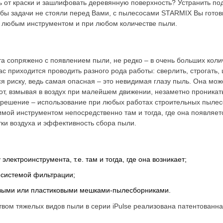
ь от краски и зашлифовать деревянную поверхность? Устранить по
 бы задачи не стояли перед Вами, с пылесосами STARMIX Вы готов
с любым инструментом и при любом количестве пыли.
а сопряжено с появлением пыли, не редко – в очень больших колич
с приходится проводить разного рода работы: сверлить, строгать, 
 риску, ведь самая опасная – это невидимая глазу пыль. Она може
т, взмывая в воздух при малейшем движении, незаметно проникат
 решение – использование при любых работах строительных пыле
мой инструментом непосредственно там и тогда, где она появляет
тки воздуха и эффективность сбора пыли.
ектроинструмента, т.е. там и тогда, где она возникает;
 системой фильтрации;
овыми или пластиковыми мешками-пылесборниками.
твом тяжелых видов пыли в серии iPulse реализована патентованн