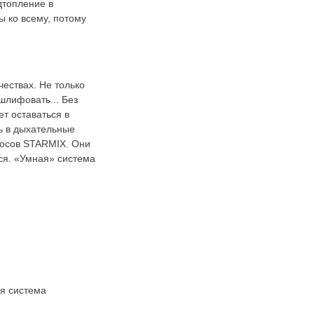
дтопление в
ы ко всему, потому
ествах. Не только
шлифовать... Без
т оставаться в
ь в дыхательные
сосов STARMIX. Они
ся. «Умная» система
ая система