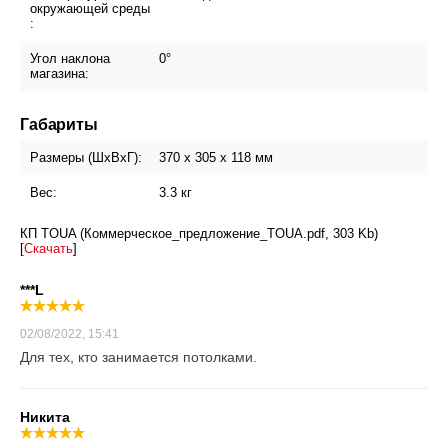
окружающей среды
:
Угол наклона
0°
магазина:
Габариты
Размеры (ШxВxГ):
370 х 305 х 118 мм
Вес:
3.3 кг
КП TOUA (Коммерческое_предложение_TOUA.pdf, 303 Kb)
[
Скачать
]
***L
02/08/2022, 15:41
Для тех, кто занимается потолками.
Никита