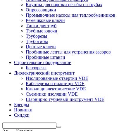
Клуппы для нарезки резьбы на трубах
Опрессовщики
Промывочные насосы для теплообменников
Ремешковые ключи
Тиски для труб
Трубные ключи
Труборезы
Трубогибы
Цепные ключи
Пробивные ленты для устранения засоров
Пробивные штанги
Строительное оборудование
Бензорезы
Диэлектрический инструмент
Изолированные отвертки VDE
Кабелерезы и ножницы VDE
Ключи диэлектрические VDE
Съемники изоляции VDE
Шарнирно-губцевый инструмент VDE
Бренды
Новинки
Скидки