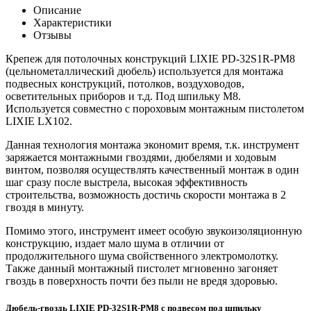
Описание
Характеристики
Отзывы
Крепеж для потолочных конструкций LIXIE PD-32S1R-PM8
(цельнометаллический дюбель) используется для монтажа
подвесных конструкций, потолков, воздуховодов,
осветительных приборов и т.д. Под шпильку М8.
Используется совместно с пороховым монтажным пистолетом
LIXIE LX102.
Данная технология монтажа экономит время, т.к. инструмент
заряжается монтажными гвоздями, дюбелями и ходовым
винтом, позволяя осуществлять качественный монтаж в один
шаг сразу после выстрела, высокая эффективность
строительства, возможность достичь скорости монтажа в 2
гвоздя в минуту.
Помимо этого, инструмент имеет особую звукоизоляционную
конструкцию, издает мало шума в отличии от
продолжительного шума свойственного электромолотку.
Также данный монтажный пистолет мгновенно загоняет
гвоздь в поверхность почти без пыли не вредя здоровью.
Дюбель-гвоздь LIXIE PD-32S1R-PM8 с подвесом под шпильку