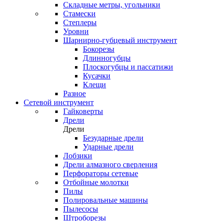
Складные метры, угольники
Стамески
Степлеры
Уровни
Шарнирно-губцевый инструмент
Бокорезы
Длинногубцы
Плоскогубцы и пассатижи
Кусачки
Клещи
Разное
Сетевой инструмент
Гайковерты
Дрели
Дрели
Безударные дрели
Ударные дрели
Лобзики
Дрели алмазного сверления
Перфораторы сетевые
Отбойные молотки
Пилы
Полировальные машины
Пылесосы
Штроборезы