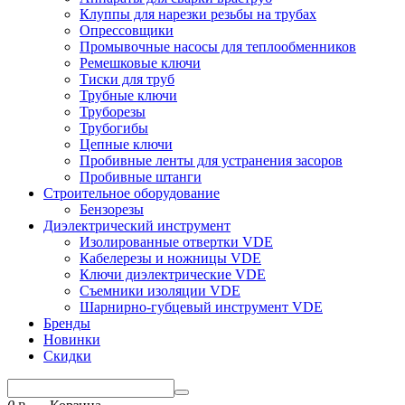
Клуппы для нарезки резьбы на трубах
Опрессовщики
Промывочные насосы для теплообменников
Ремешковые ключи
Тиски для труб
Трубные ключи
Труборезы
Трубогибы
Цепные ключи
Пробивные ленты для устранения засоров
Пробивные штанги
Строительное оборудование
Бензорезы
Диэлектрический инструмент
Изолированные отвертки VDE
Кабелерезы и ножницы VDE
Ключи диэлектрические VDE
Съемники изоляции VDE
Шарнирно-губцевый инструмент VDE
Бренды
Новинки
Скидки