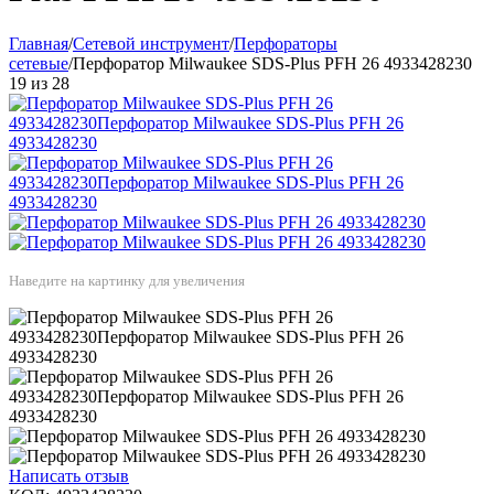
Главная
/
Сетевой инструмент
/
Перфораторы
сетевые
/
Перфоратор Milwaukee SDS-Plus PFH 26 4933428230
19
из
28
Наведите на картинку для увеличения
Написать отзыв