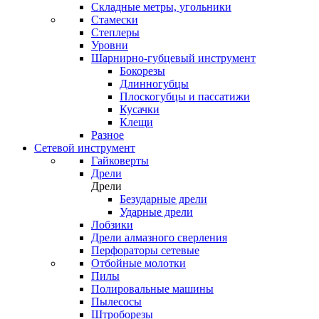
Складные метры, угольники
Стамески
Степлеры
Уровни
Шарнирно-губцевый инструмент
Бокорезы
Длинногубцы
Плоскогубцы и пассатижи
Кусачки
Клещи
Разное
Сетевой инструмент
Гайковерты
Дрели
Дрели
Безударные дрели
Ударные дрели
Лобзики
Дрели алмазного сверления
Перфораторы сетевые
Отбойные молотки
Пилы
Полировальные машины
Пылесосы
Штроборезы