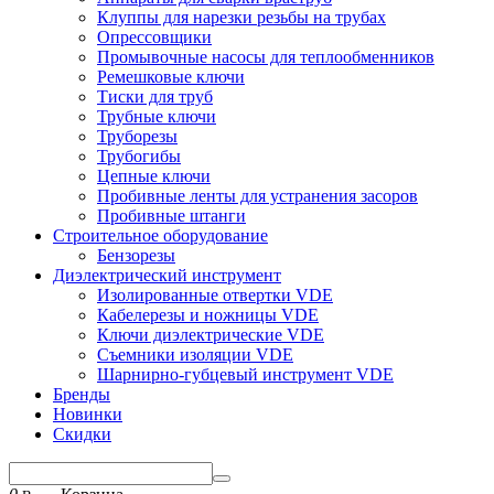
Клуппы для нарезки резьбы на трубах
Опрессовщики
Промывочные насосы для теплообменников
Ремешковые ключи
Тиски для труб
Трубные ключи
Труборезы
Трубогибы
Цепные ключи
Пробивные ленты для устранения засоров
Пробивные штанги
Строительное оборудование
Бензорезы
Диэлектрический инструмент
Изолированные отвертки VDE
Кабелерезы и ножницы VDE
Ключи диэлектрические VDE
Съемники изоляции VDE
Шарнирно-губцевый инструмент VDE
Бренды
Новинки
Скидки