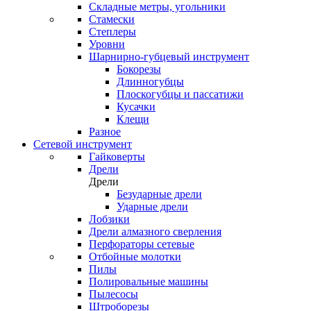
Складные метры, угольники
Стамески
Степлеры
Уровни
Шарнирно-губцевый инструмент
Бокорезы
Длинногубцы
Плоскогубцы и пассатижи
Кусачки
Клещи
Разное
Сетевой инструмент
Гайковерты
Дрели
Дрели
Безударные дрели
Ударные дрели
Лобзики
Дрели алмазного сверления
Перфораторы сетевые
Отбойные молотки
Пилы
Полировальные машины
Пылесосы
Штроборезы