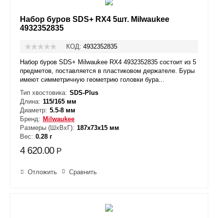
Набор буров SDS+ RX4 5шт. Milwaukee
4932352835
КОД:
4932352835
Набор буров SDS+ Milwaukee RX4 4932352835 состоит из 5
предметов, поставляется в пластиковом держателе. Буры
имеют симметричную геометрию головки бура...
Тип хвостовика:
SDS-Plus
Длина:
115/165 мм
Диаметр:
5.5-8 мм
Бренд:
Milwaukee
Размеры (ШxВxГ):
187x73x15 мм
Вес:
0.28 г
4 620.00
Р
Отложить
Сравнить