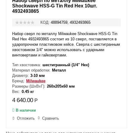
Набор сверл по металлу Milwaukee
Shockwave HSS-G Tin Red Hex 10шт.
4932493865
КОД:
48894759, 4932493865
Набор сверл по металлу Milwaukee Shockwave HSS-G Tin
Red Hex 4932493865 состоит из 10 сверл, поставляется в
ударопрочном пластиковом кейсе. Сверла с шестигранным
хвостовиком 1/4" можно использовать с ударными
винтовертами и гайковертами.
Тип хвостовика:
шестигранный (1/4" Hex)
Материал обработки:
Металл
Диаметр:
3-10 мм
Бренд:
Milwaukee
Размеры (ШxВxГ):
260x205x60 мм
Вес:
0.45 кг
4 640.00
Р
В наличии
Отложить
Сравнить