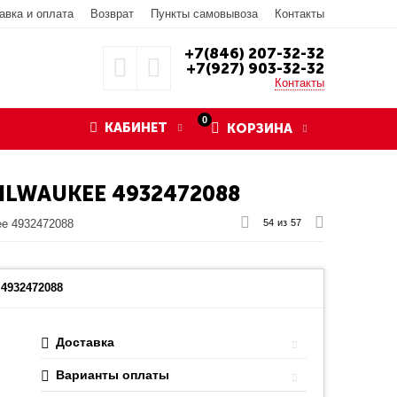
авка и оплата
Возврат
Пункты самовывоза
Контакты
+7(846) 207-32-32
+7(927) 903-32-32
Контакты
0
КАБИНЕТ
КОРЗИНА
LWAUKEE 4932472088
ee 4932472088
54
из
57
4932472088
Доставка
Варианты оплаты