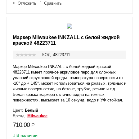
Отложить
Сравнить
Маркер Milwaukee INKZALL с белой жидкой
краской 48223711
КОД:
48223711
Маркер Milwaukee INKZALL с белой жидкой краской
48223711 имеет прочное акриловое перо для сложных
условий окружающей среды: температура поверхности от
-10° до + 145°, может использоваться на ржавых, грязных и
жирных поверхностях, на бетоне, трубах, резине и т.д.
Белая краска маркера отлично видна на темных
поверхностях, высыхает за 10 секунд, водо и УФ стойкая.
Цвет:
Белый
Бренд:
Milwaukee
710.00
Р
В наличии