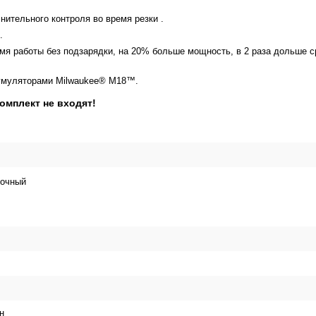
ительного контроля во время резки .
.
я работы без подзарядки, на 20% больше мощность, в 2 раза дольше с
кумуляторами Milwaukee® М18™.
омплект не входят!
очный
н