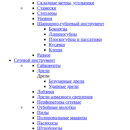
Складные метры, угольники
Стамески
Степлеры
Уровни
Шарнирно-губцевый инструмент
Бокорезы
Длинногубцы
Плоскогубцы и пассатижи
Кусачки
Клещи
Разное
Сетевой инструмент
Гайковерты
Дрели
Дрели
Безударные дрели
Ударные дрели
Лобзики
Дрели алмазного сверления
Перфораторы сетевые
Отбойные молотки
Пилы
Полировальные машины
Пылесосы
Штроборезы