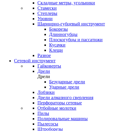
Складные метры, угольники
Стамески
Степлеры
Уровни
Шарнирно-губцевый инструмент
Бокорезы
Длинногубцы
Плоскогубцы и пассатижи
Кусачки
Клещи
Разное
Сетевой инструмент
Гайковерты
Дрели
Дрели
Безударные дрели
Ударные дрели
Лобзики
Дрели алмазного сверления
Перфораторы сетевые
Отбойные молотки
Пилы
Полировальные машины
Пылесосы
Штроборезы