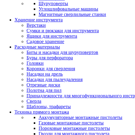
Шуруповерты
Углошлифовальные машины
Магнитные сверлильные станки
Хранение инструмента
Верстаки
Сумки и рюкзаки для инструмента
Ящики для инструмента
Садовое хранение
Расходные материалы
Биты и насадки для шуруповертов
Буры для перфоратора
Головки
Коронки для сверления
Насадки на дрель
Насадки для пылеудаления
Отрезные диски
Полотна для пил
Принадлежности для многофункционального инстр
Сверла
Шаблоны, трафареты
Техника прямого монтажа
Аккумуляторные монтажные пистолеты
Газовые монтажные пистолеты
Пороховые монтажные пистолеты
Гвозди для монтажного пистолета