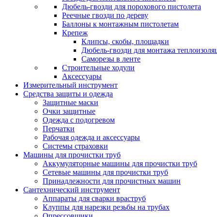
Дюбель-гвозди для порохового пистолета
Реечные гвозди по дереву
Баллоны к монтажным пистолетам
Крепеж
Клипсы, скобы, площадки
Дюбель-гвозди для монтажа теплоизоля
Саморезы в ленте
Строительные ходули
Аксессуары
Измерительный инструмент
Средства защиты и одежда
Защитные маски
Очки защитные
Одежда с подогревом
Перчатки
Рабочая одежда и аксессуары
Системы страховки
Машины для прочистки труб
Аккумуляторные машины для прочистки труб
Сетевые машины для прочистки труб
Принадлежности для прочистных машин
Сантехнический инструмент
Аппараты для сварки враструб
Клуппы для нарезки резьбы на трубах
Опрессовщики