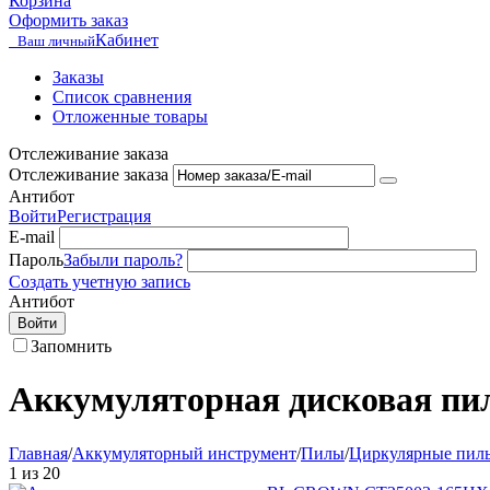
Корзина
Оформить заказ
Кабинет
Ваш личный
Заказы
Список сравнения
Отложенные товары
Отслеживание заказа
Отслеживание заказа
Антибот
Войти
Регистрация
E-mail
Пароль
Забыли пароль?
Создать учетную запись
Антибот
Войти
Запомнить
Аккумуляторная дисковая п
Главная
/
Аккумуляторный инструмент
/
Пилы
/
Циркулярные пил
1
из
20