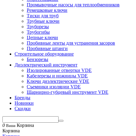
Промывочные насосы для теплообменников
Ремешковые ключи
Тиски для труб
Трубные ключи
Труборезы
Трубогибы
Цепные ключи
Пробивные ленты для устранения засоров
Пробивные штанги
Строительное оборудование
Бензорезы
Диэлектрический инструмент
Изолированные отвертки VDE
Кабелерезы и ножницы VDE
Ключи диэлектрические VDE
Съемники изоляции VDE
Шарнирно-губцевый инструмент VDE
Бренды
Новинки
Скидки
0
Корзина
Ваша
Корзина