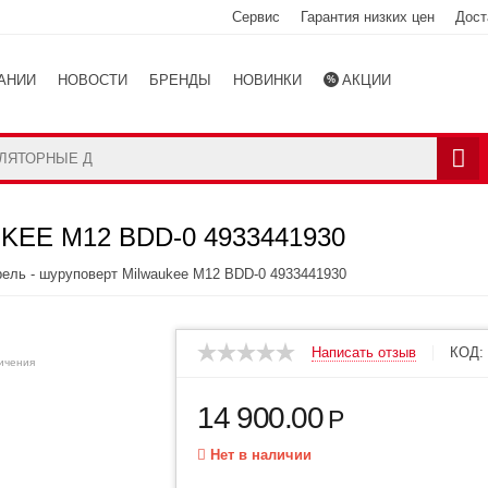
Сервис
Гарантия низких цен
Дост
АНИИ
НОВОСТИ
БРЕНДЫ
НОВИНКИ
АКЦИИ
Ы
КАТАЛОГ
EE M12 BDD-0 4933441930
ель - шуруповерт Milwaukee M12 BDD-0 4933441930
Написать отзыв
КОД:
личения
14 900.00
Р
Нет в наличии