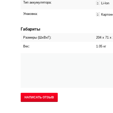
Тип аккумулятора:
Li-Ion
Упаковка:
Картонн
Габариты
Размеры (ШxВxГ):
204 х 71 х
Вес:
1.05 кг
НАПИСАТЬ ОТЗЫВ