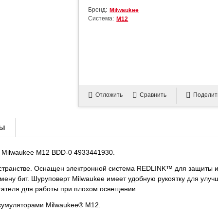
Бренд:
Milwaukee
Система:
М12
Отложить
Сравнить
Поделит
ы
 Milwaukee M12 BDD-0 4933441930.
странстве. Оснащен электронной система REDLINK™ для защиты ин
мену бит. Шуруповерт Milwaukee имеет удобную рукоятку для улуч
игателя для работы при плохом освещении.
ккумуляторами Milwaukee® M12.