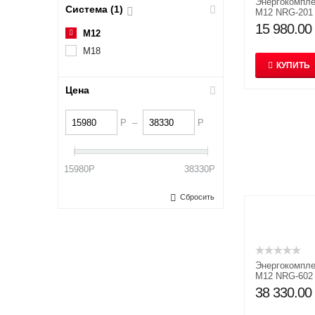
Энергокомпле
Система (1)
M12 NRG-201
15 980.00
М12
М18
КУПИТЬ
Цена
Р
–
Р
15980
Р
38330
Р
Сбросить
Энергокомпле
M12 NRG-602
38 330.00