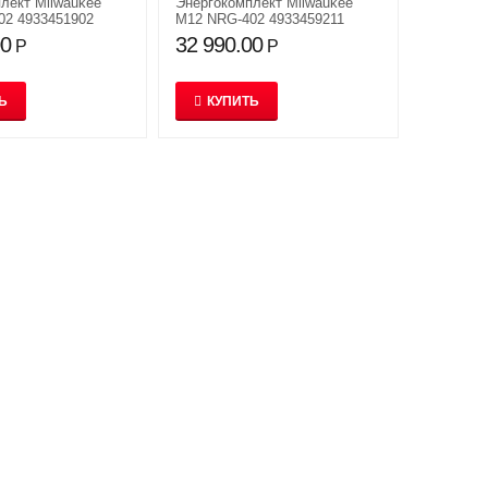
плект Milwaukee
Энергокомплект Milwaukee
02 4933451902
M12 NRG-402 4933459211
00
32 990.00
Р
Р
Ь
КУПИТЬ