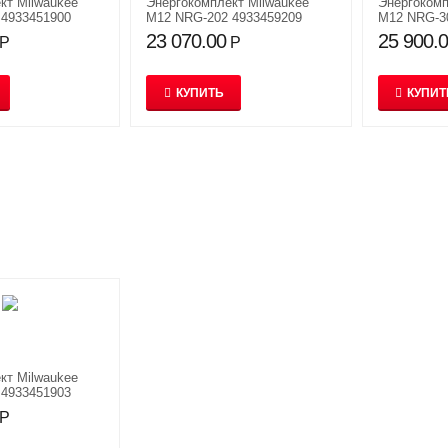
кт Milwaukee
Энергокомплект Milwaukee
​Энергоком
 4933451900
M12 NRG-202 4933459209
M12 NRG-3
23 070.00
25 900.
Р
Р
КУПИТЬ
КУПИТ
кт Milwaukee
 4933451903
Р